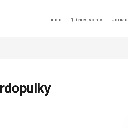
Inicio
Quíenes somos
Jornad
rdopulky