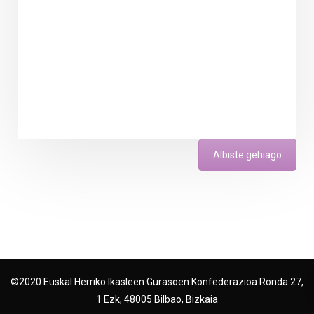
Albiste gehiago
©2020 Euskal Herriko Ikasleen Gurasoen Konfederazioa Ronda 27,
1 Ezk, 48005 Bilbao, Bizkaia