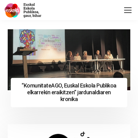
“KomunitateAGO, Euskal Eskola Publikoa
elkarrekin eraikitzen” jardunaldiaren
kronika