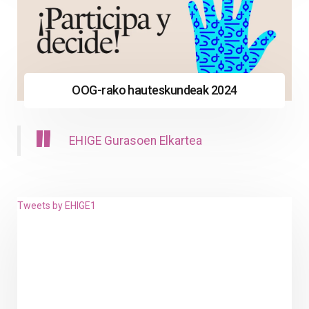
OOG-rako hauteskundeak 2024
EHIGE Gurasoen Elkartea
Tweets by EHIGE1