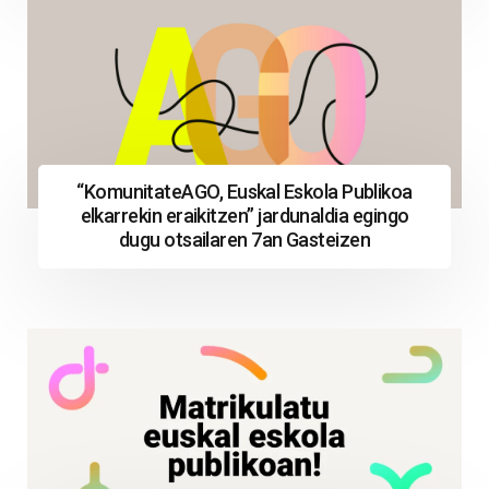
“KomunitateAGO, Euskal Eskola Publikoa
elkarrekin eraikitzen” jardunaldia egingo
dugu otsailaren 7an Gasteizen