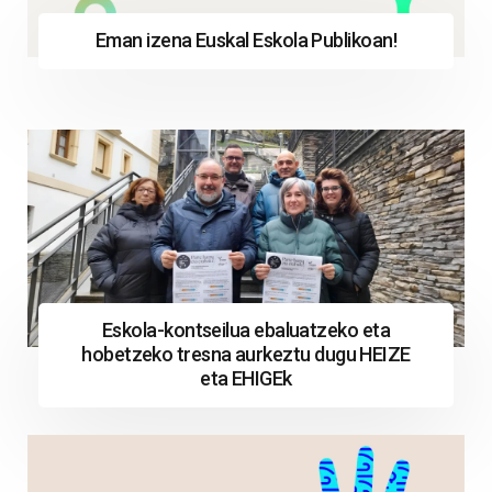
Eman izena Euskal Eskola Publikoan!
Eskola-kontseilua ebaluatzeko eta
hobetzeko tresna aurkeztu dugu HEIZE
eta EHIGEk