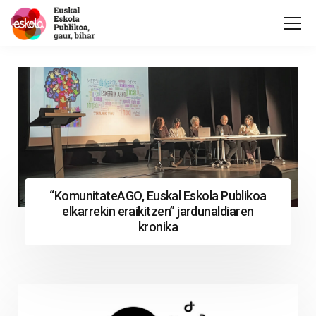
“KomunitateAGO, Euskal Eskola Publikoa
elkarrekin eraikitzen” jardunaldiaren
kronika