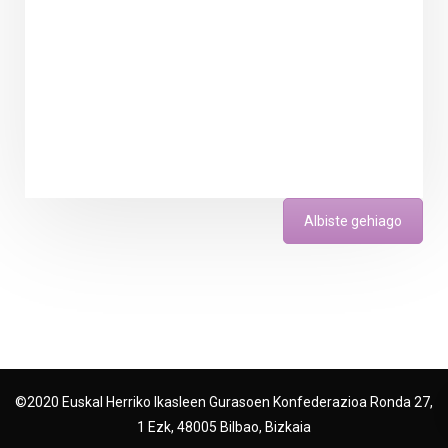
Albiste gehiago
©2020 Euskal Herriko Ikasleen Gurasoen Konfederazioa Ronda 27,
1 Ezk, 48005 Bilbao, Bizkaia