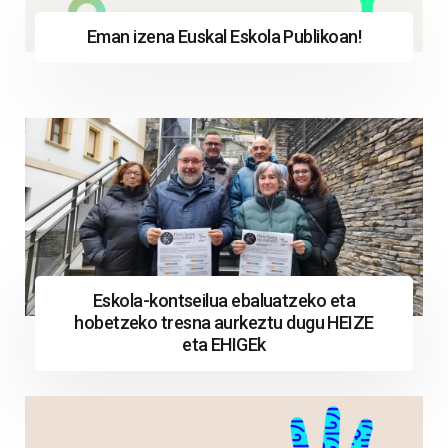
Eman izena Euskal Eskola Publikoan!
Eskola-kontseilua ebaluatzeko eta
hobetzeko tresna aurkeztu dugu HEIZE
eta EHIGEk