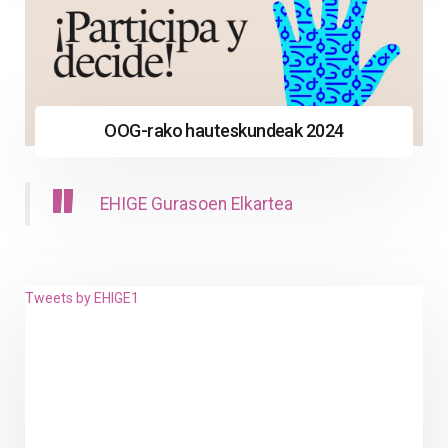
OOG-rako hauteskundeak 2024
EHIGE Gurasoen Elkartea
Tweets by EHIGE1