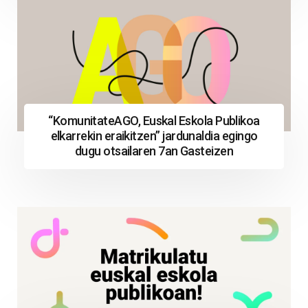
“KomunitateAGO, Euskal Eskola Publikoa
elkarrekin eraikitzen” jardunaldia egingo
dugu otsailaren 7an Gasteizen