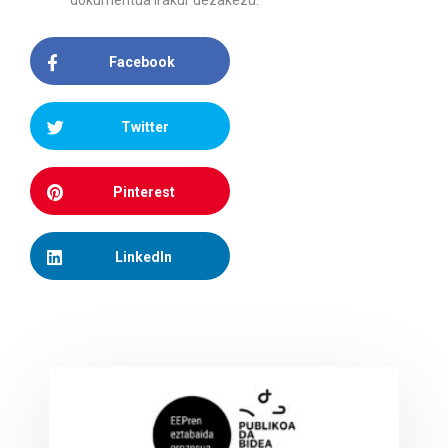
dokumentua irakur dezakezu.
Facebook
Twitter
Pinterest
LinkedIn