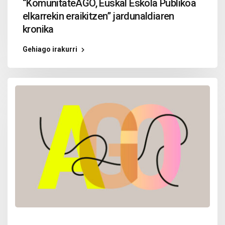
“KomunitateAGO, Euskal Eskola Publikoa
elkarrekin eraikitzen” jardunaldiaren
kronika
Gehiago irakurri