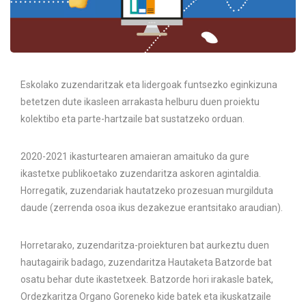
Eskolako zuzendaritzak eta lidergoak funtsezko eginkizuna
betetzen dute ikasleen arrakasta helburu duen proiektu
kolektibo eta parte-hartzaile bat sustatzeko orduan.
2020-2021 ikasturtearen amaieran amaituko da gure
ikastetxe publikoetako zuzendaritza askoren agintaldia.
Horregatik, zuzendariak hautatzeko prozesuan murgilduta
daude (zerrenda osoa ikus dezakezue erantsitako araudian).
Horretarako, zuzendaritza-proiekturen bat aurkeztu duen
hautagairik badago, zuzendaritza Hautaketa Batzorde bat
osatu behar dute ikastetxeek. Batzorde hori irakasle batek,
Ordezkaritza Organo Goreneko kide batek eta ikuskatzaile