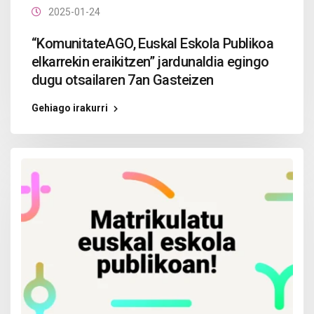
2025-01-24
“KomunitateAGO, Euskal Eskola Publikoa
elkarrekin eraikitzen” jardunaldia egingo
dugu otsailaren 7an Gasteizen
Gehiago irakurri