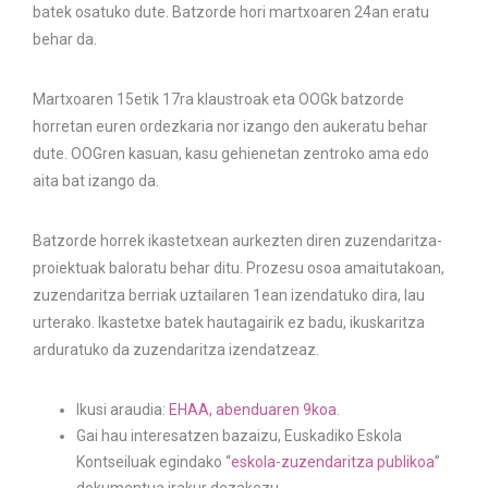
batek osatuko dute. Batzorde hori martxoaren 24an eratu
behar da.
Martxoaren 15etik 17ra klaustroak eta OOGk batzorde
horretan euren ordezkaria nor izango den aukeratu behar
dute. OOGren kasuan, kasu gehienetan zentroko ama edo
aita bat izango da.
Batzorde horrek ikastetxean aurkezten diren zuzendaritza-
proiektuak baloratu behar ditu. Prozesu osoa amaitutakoan,
zuzendaritza berriak uztailaren 1ean izendatuko dira, lau
urterako. Ikastetxe batek hautagairik ez badu, ikuskaritza
arduratuko da zuzendaritza izendatzeaz.
Ikusi araudia:
EHAA, abenduaren 9koa
.
Gai hau interesatzen bazaizu, Euskadiko Eskola
Kontseiluak egindako “
eskola-zuzendaritza publikoa
”