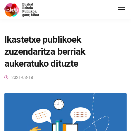
Ikastetxe publikoek
zuzendaritza berriak
aukeratuko dituzte
2021-03-18