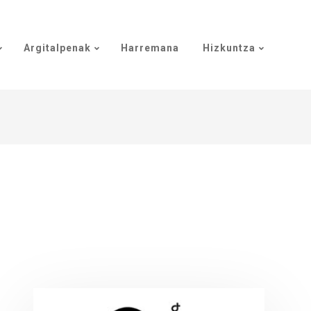
Argitalpenak
Harremana
Hizkuntza