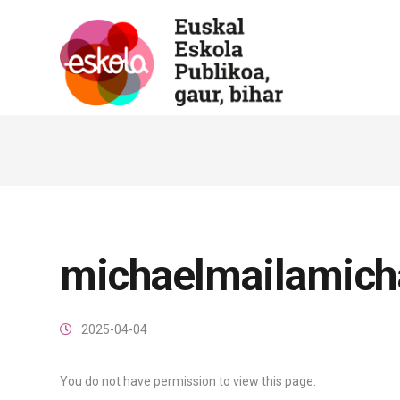
michaelmailamich
2025-04-04
You do not have permission to view this page.