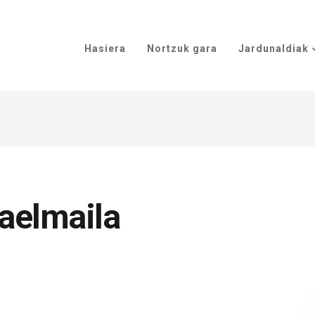
Hasiera
Nortzuk gara
Jardunaldiak
aelmaila