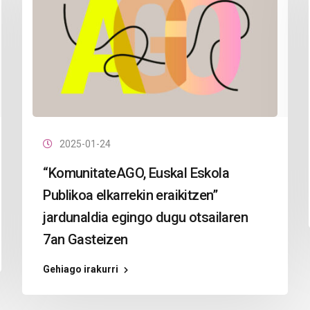
2025-01-24
“KomunitateAGO, Euskal Eskola
Publikoa elkarrekin eraikitzen”
jardunaldia egingo dugu otsailaren
7an Gasteizen
Gehiago irakurri