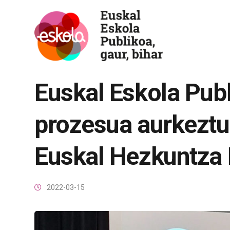
Euskal Eskola Pub
prozesua aurkeztu
Euskal Hezkuntza 
2022-03-15