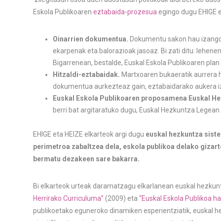
Eskola Publikoaren
eztabaida-prozesua
egingo dugu EHIGE et
Oinarrien dokumentua.
Dokumentu sakon hau izango 
ekarpenak eta balorazioak jasoaz. Bi zati ditu: lehen
Bigarrenean, bestalde, Euskal Eskola Publikoaren pla
Hitzaldi-eztabaidak.
Martxoaren bukaeratik aurrera hi
dokumentua aurkezteaz gain, eztabaidarako aukera i
Euskal Eskola Publikoaren proposamena Euskal He
berri bat argitaratuko dugu, Euskal Hezkuntza Legean
EHIGE eta HEIZE elkarteok argi dugu
euskal hezkuntza sist
perimetroa zabaltzea dela, eskola publikoa delako gizar
bermatu dezakeen sare bakarra.
Bi elkarteok urteak daramatzagu elkarlanean euskal hezku
Herrirako Curriculuma”
(2009) eta
“Euskal Eskola Publikoa h
publikoetako eguneroko dinamiken esperientziatik, euskal h