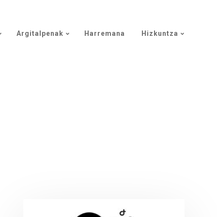
Argitalpenak
Harremana
Hizkuntza