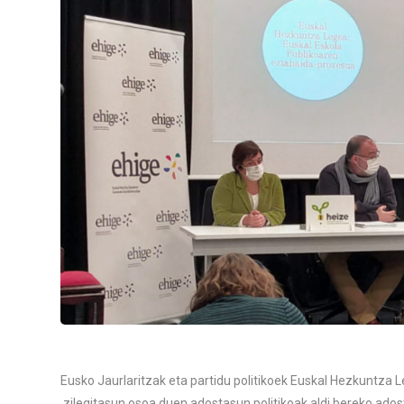
Eusko Jaurlaritzak eta partidu politikoek Euskal Hezkuntza 
zilegitasun osoa duen adostasun politikoak aldi bereko ados