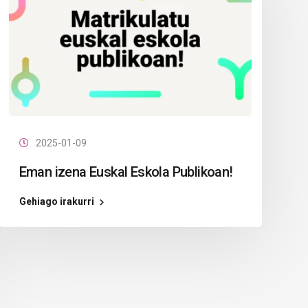
2025-01-09
Eman izena Euskal Eskola Publikoan!
Gehiago irakurri