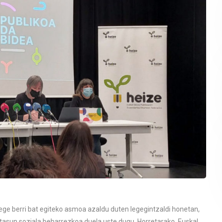
Lege berri bat egiteko asmoa azaldu duten legegintzaldi honetan,
tasun soziala beharrezkoa duela uste dugu. Horretarako, Euskal