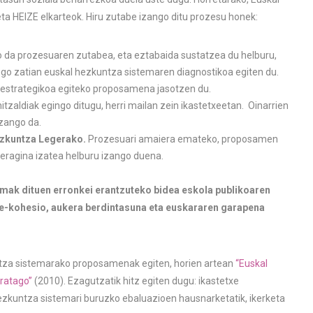
a HEIZE elkarteok. Hiru zutabe izango ditu prozesu honek:
da prozesuaren zutabea, eta eztabaida sustatzea du helburu,
engo zatian euskal hezkuntza sistemaren diagnostikoa egiten du.
n estrategikoa egiteko proposamena jasotzen du.
tzaldiak egingo ditugu, herri mailan zein ikastetxeetan. Oinarrien
zango da.
zkuntza Legerako.
Prozesuari amaiera emateko, proposamen
 eragina izatea helburu izango duena.
emak dituen erronkei
erantzuteko bidea eskola publikoaren
te-kohesio, aukera berdintasuna eta euskararen garapena
ntza sistemarako proposamenak egiten, horien artean
“Euskal
aratago”
(2010). Ezagutzatik hitz egiten dugu: ikastetxe
ezkuntza sistemari buruzko ebaluazioen hausnarketatik, ikerketa