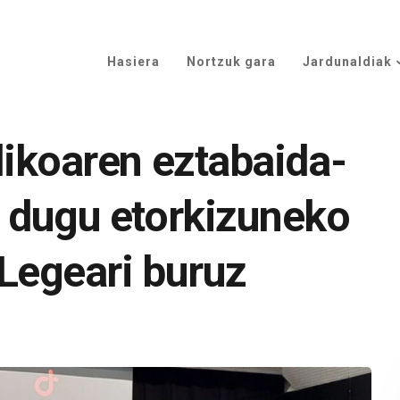
Hasiera
Nortzuk gara
Jardunaldiak
likoaren eztabaida-
 dugu etorkizuneko
Legeari buruz