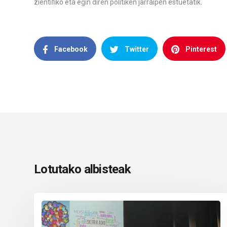
zientifiko eta egin diren politiken jarraipen estuetatik.
Facebook
Twitter
Pinterest
Lotutako albisteak