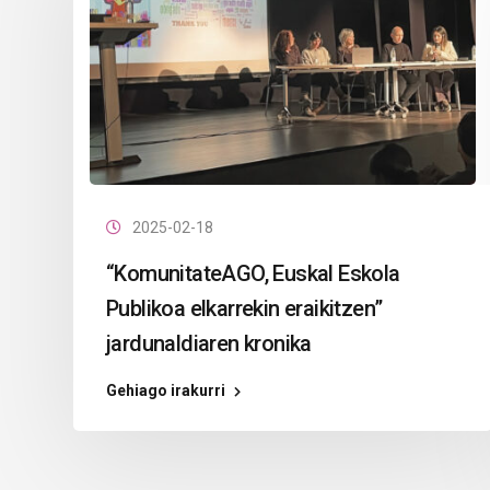
2025-02-18
“KomunitateAGO, Euskal Eskola
Publikoa elkarrekin eraikitzen”
jardunaldiaren kronika
Gehiago irakurri