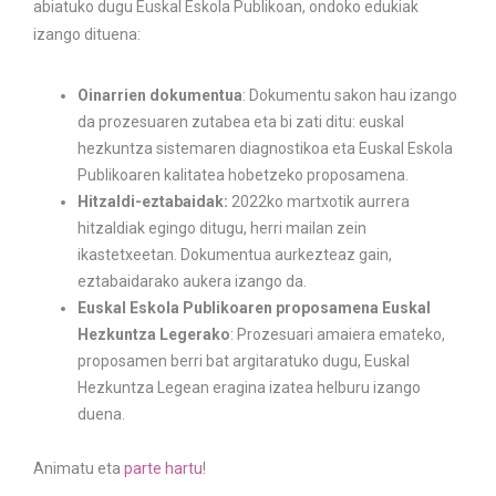
abiatuko dugu Euskal Eskola Publikoan, ondoko edukiak
izango dituena:
Oinarrien dokumentua
: Dokumentu sakon hau izango
da prozesuaren zutabea eta bi zati ditu: euskal
hezkuntza sistemaren diagnostikoa eta Euskal Eskola
Publikoaren kalitatea hobetzeko proposamena.
Hitzaldi-eztabaidak:
2022ko martxotik aurrera
hitzaldiak egingo ditugu, herri mailan zein
ikastetxeetan. Dokumentua aurkezteaz gain,
eztabaidarako aukera izango da.
Euskal Eskola Publikoaren proposamena Euskal
Hezkuntza Legerako
: Prozesuari amaiera emateko,
proposamen berri bat argitaratuko dugu, Euskal
Hezkuntza Legean eragina izatea helburu izango
duena.
Animatu eta
parte hartu
!