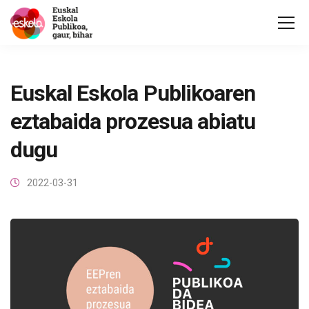
Euskal Eskola Publikoaren
eztabaida prozesua abiatu
dugu
2022-03-31