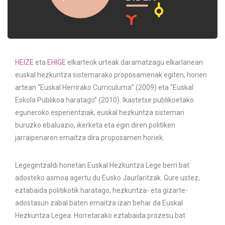
HEIZE
eta
EHIGE
elkarteok urteak daramatzagu elkarlanean
euskal hezkuntza sistemarako proposamenak egiten, horien
artean “Euskal Herrirako Curriculuma” (2009) eta “Euskal
Eskola Publikoa haratago” (2010). Ikastetxe publikoetako
eguneroko esperientziak, euskal hezkuntza sistemari
buruzko ebaluazio, ikerketa eta egin diren politiken
jarraipenaren emaitza dira proposamen horiek.
Legegintzaldi honetan Euskal Hezkuntza Lege berri bat
adosteko asmoa agertu du Eusko Jaurlaritzak. Gure ustez,
eztabaida politikotik haratago, hezkuntza- eta gizarte-
adostasun zabal baten emaitza izan behar da Euskal
Hezkuntza Legea. Horretarako eztabaida prozesu bat