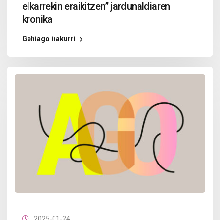
elkarrekin eraikitzen” jardunaldiaren
kronika
Gehiago irakurri
2025-01-24