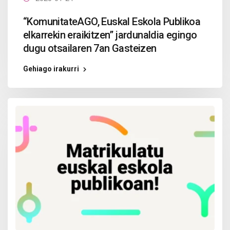
“KomunitateAGO, Euskal Eskola Publikoa
elkarrekin eraikitzen” jardunaldia egingo
dugu otsailaren 7an Gasteizen
Gehiago irakurri