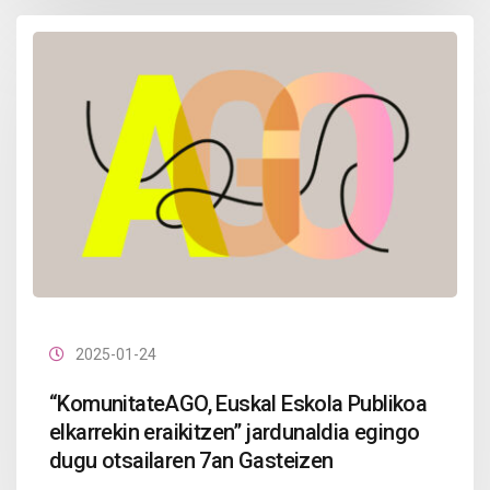
2025-01-24
“KomunitateAGO, Euskal Eskola Publikoa
elkarrekin eraikitzen” jardunaldia egingo
dugu otsailaren 7an Gasteizen