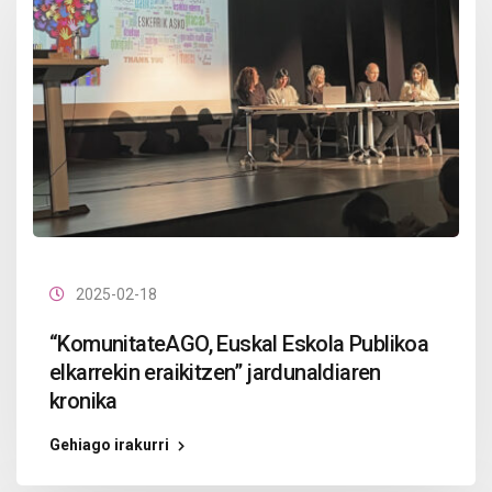
2025-02-18
“KomunitateAGO, Euskal Eskola Publikoa
elkarrekin eraikitzen” jardunaldiaren
kronika
Gehiago irakurri