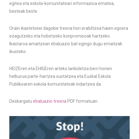
egitea eta eskola-komunitateari informazioa ematea,
besteak beste.
Orain ikastetxeei dagokie tresna hori erabiltzea haien egoera
ezagutzeko eta hobetzeko konpromisoak hartzeko.
Ikastaroa amaitzean ebaluazio bat egingo dugu emaitzak
ikusteko.
HEIZEren eta EHIGEren arteko lankidetza berri honen
helburua parte-hartzea sustatzea eta Euskal Eskola
Publikoaren eskola-komunitateak indartzea da.
Deskargatu
ebaluazio-tresna
PDF formatuan.