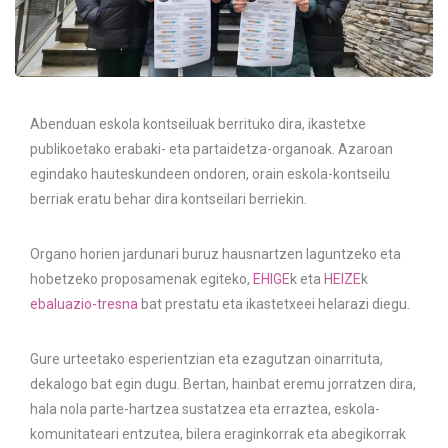
Abenduan eskola kontseiluak berrituko dira, ikastetxe
publikoetako erabaki- eta partaidetza-organoak. Azaroan
egindako hauteskundeen ondoren, orain eskola-kontseilu
berriak eratu behar dira kontseilari berriekin.
Organo horien jardunari buruz hausnartzen laguntzeko eta
hobetzeko proposamenak egiteko,
EHIGE
k eta
HEIZE
k
ebaluazio-tresna
bat prestatu eta ikastetxeei helarazi diegu.
Gure urteetako esperientzian eta ezagutzan oinarrituta,
dekalogo bat egin dugu. Bertan, hainbat eremu jorratzen dira,
hala nola parte-hartzea sustatzea eta erraztea, eskola-
komunitateari entzutea, bilera eraginkorrak eta abegikorrak