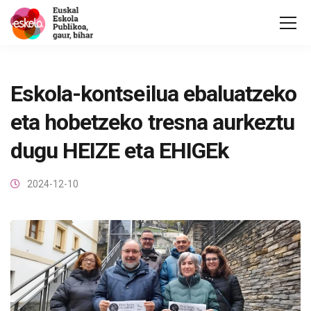
Eskola-kontseilua ebaluatzeko
eta hobetzeko tresna aurkeztu
dugu HEIZE eta EHIGEk
2024-12-10