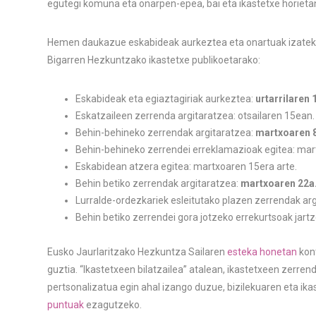
egutegi komuna eta onarpen-epea, bai eta ikastetxe horietan
Hemen daukazue eskabideak aurkeztea eta onartuak izate
Bigarren Hezkuntzako ikastetxe publikoetarako:
Eskabideak eta egiaztagiriak aurkeztea:
urtarrilaren 
Eskatzaileen zerrenda argitaratzea: otsailaren 15ean.
Behin-behineko zerrendak argitaratzea:
martxoaren 
Behin-behineko zerrendei erreklamazioak egitea: mar
Eskabidean atzera egitea: martxoaren 15era arte.
Behin betiko zerrendak argitaratzea:
martxoaren 22a
Lurralde-ordezkariek esleitutako plazen zerrendak ar
Behin betiko zerrendei gora jotzeko errekurtsoak jart
Eusko Jaurlaritzako Hezkuntza Sailaren
esteka honetan
kon
guztia. “Ikastetxeen bilatzailea” atalean, ikastetxeen zerren
pertsonalizatua egin ahal izango duzue, bizilekuaren eta ik
puntuak
ezagutzeko.