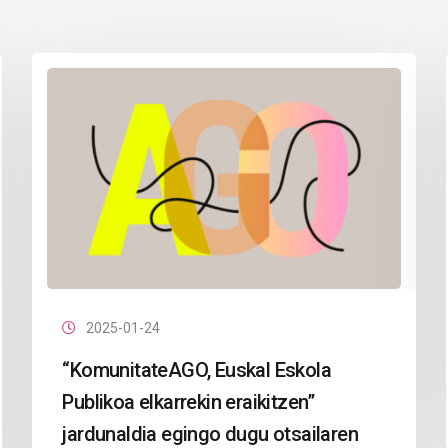
2025-01-24
“KomunitateAGO, Euskal Eskola
Publikoa elkarrekin eraikitzen”
jardunaldia egingo dugu otsailaren