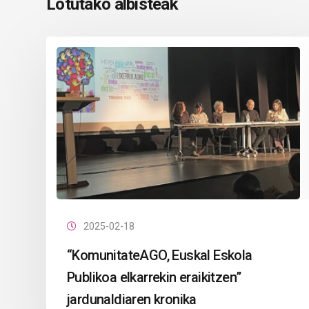
Lotutako albisteak
2025-02-18
“KomunitateAGO, Euskal Eskola
Publikoa elkarrekin eraikitzen”
jardunaldiaren kronika