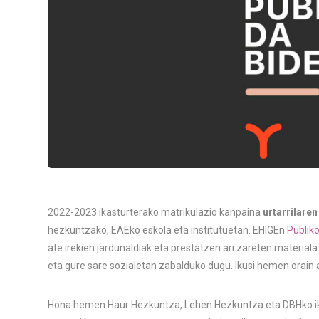
2022-2023 ikasturterako matrikulazio kanpaina
urtarrilaren
hezkuntzako, EAEko eskola eta institutuetan. EHIGEn
Publik
ate irekien jardunaldiak eta prestatzen ari zareten materia
eta gure sare sozialetan zabalduko dugu. Ikusi hemen orain 
Hona hemen Haur Hezkuntza, Lehen Hezkuntza eta DBHko ik