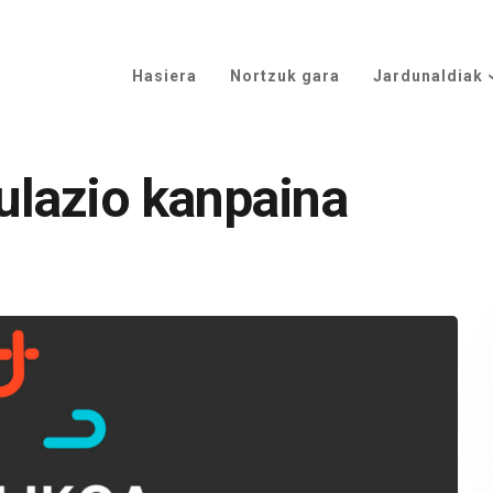
Hasiera
Nortzuk gara
Jardunaldiak
ulazio kanpaina