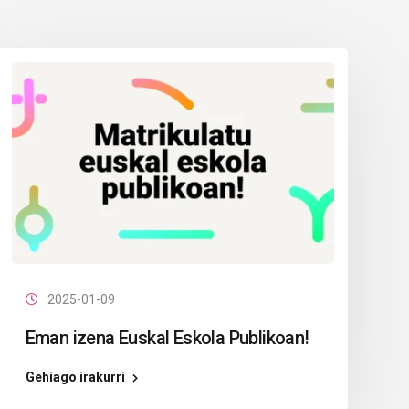
2025-01-09
Eman izena Euskal Eskola Publikoan!
Gehiago irakurri