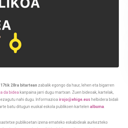
 17tik 28ra bitartean
zabalik egongo da haur, lehen eta bigarren
oa da bidea
kanpaina jarri dugu martxan. Zuen bideoak, kartelak,
la ezagutu nahi dugu. Informazioa
irojo@ehige.eus
helbidera bidali
arte batu ditugun euskal eskola publikoen kartelen
albuma
.
astetxe publikoetan izena emateko eskabideak aurkezteko