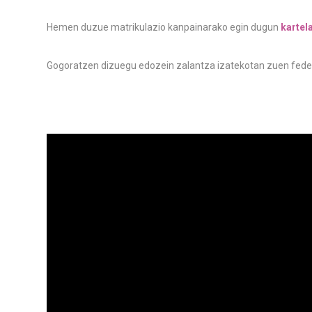
Hemen duzue matrikulazio kanpainarako egin dugun
kartel
Gogoratzen dizuegu edozein zalantza izatekotan zuen fede