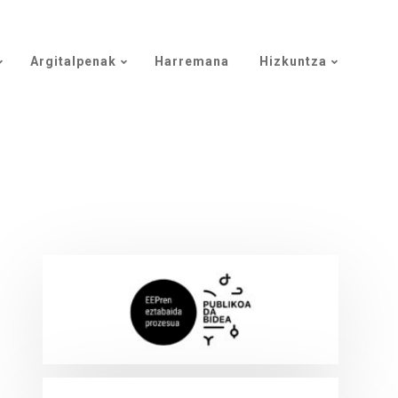
Argitalpenak
Harremana
Hizkuntza