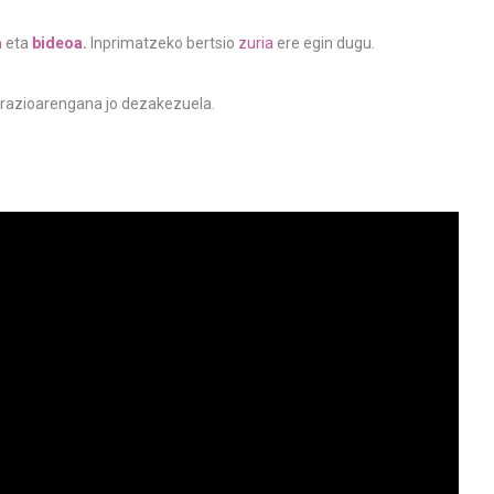
a
eta
bideoa
.
Inprimatzeko bertsio
zuria
ere egin dugu.
razioarengana jo dezakezuela.