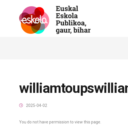
williamtoupswilli
2025-04-02
You do not have permission to view this page.