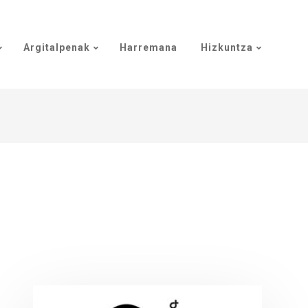
Argitalpenak
Harremana
Hizkuntza