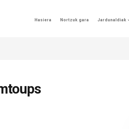
Hasiera
Nortzuk gara
Jardunaldiak
amtoups