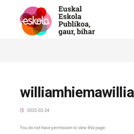
williamhiemawill
2025-02-24
You do not have permission to view this page.