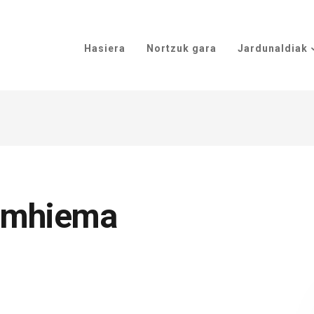
Hasiera
Nortzuk gara
Jardunaldiak
iamhiema