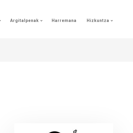
Argitalpenak
Harremana
Hizkuntza