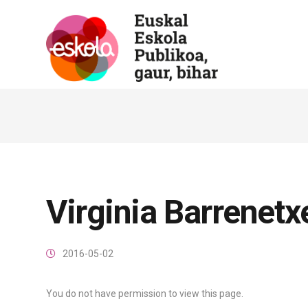
Virginia Barrenet
2016-05-02
You do not have permission to view this page.