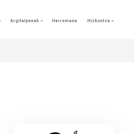
Argitalpenak
Harremana
Hizkuntza