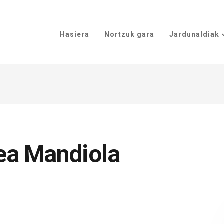
Hasiera
Nortzuk gara
Jardunaldiak
xea Mandiola