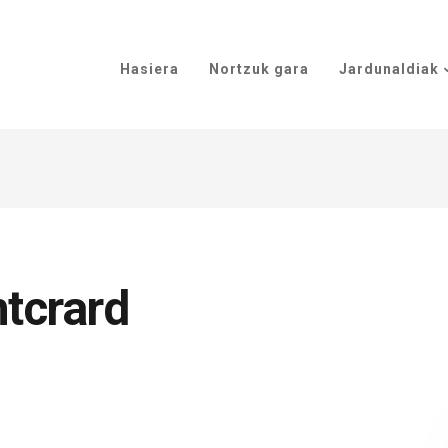
Hasiera
Nortzuk gara
Jardunaldiak
ntcrard