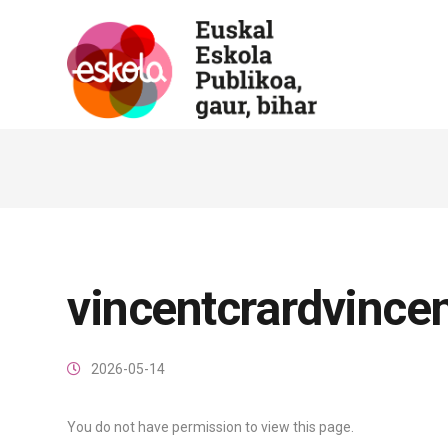
vincentcrardvince
2026-05-14
You do not have permission to view this page.