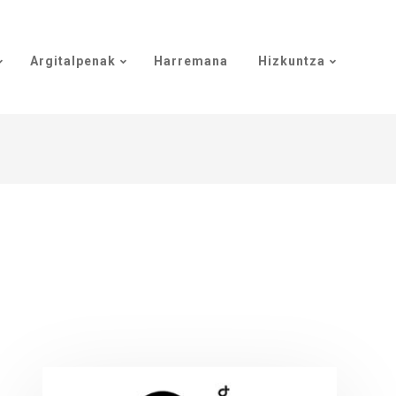
Argitalpenak
Harremana
Hizkuntza