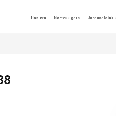
Hasiera
Nortzuk gara
Jardunaldiak
88