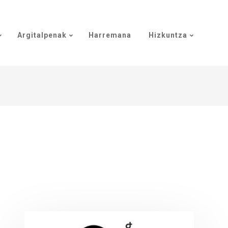
Argitalpenak
Harremana
Hizkuntza