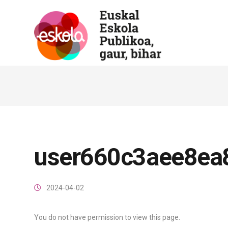
user660c3aee8ea
2024-04-02
You do not have permission to view this page.