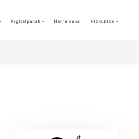
Argitalpenak
Harremana
Hizkuntza