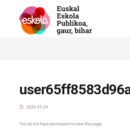
user65ff8583d96
2024-03-24
You do not have permission to view this page.