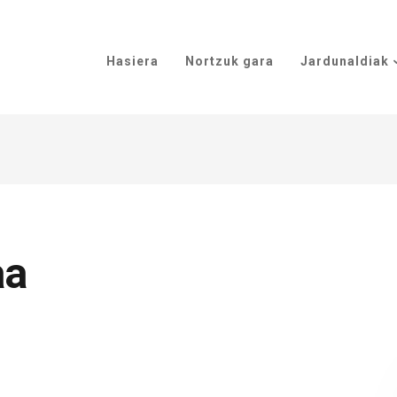
Hasiera
Nortzuk gara
Jardunaldiak
aa