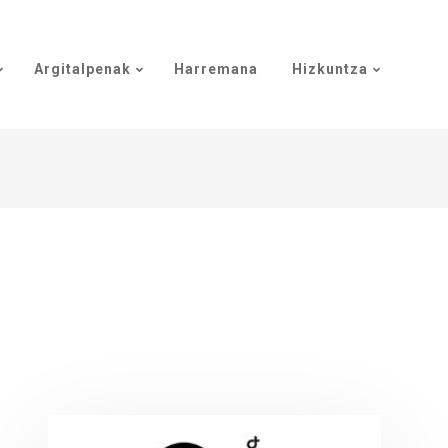
Argitalpenak
Harremana
Hizkuntza