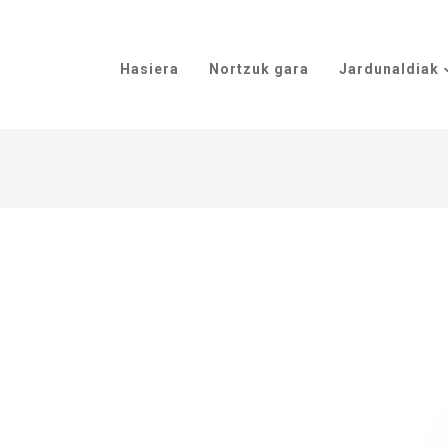
Hasiera
Nortzuk gara
Jardunaldiak