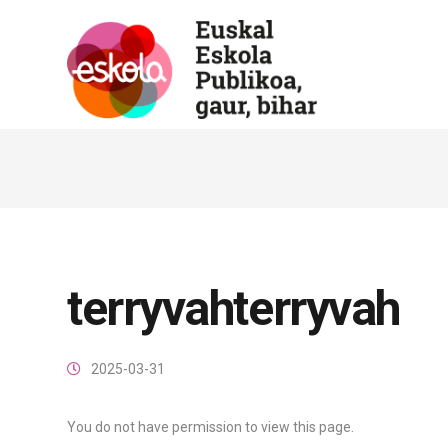
terryvahterryvah
2025-03-31
You do not have permission to view this page.