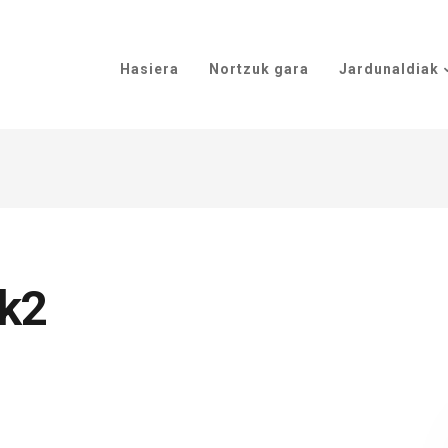
Hasiera
Nortzuk gara
Jardunaldiak
ok2