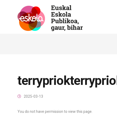
terrypriokterrypri
2025-03-13
You do not have permission to view this page.