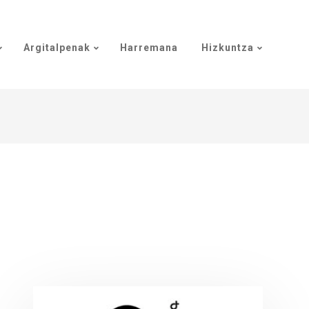
Argitalpenak
Harremana
Hizkuntza