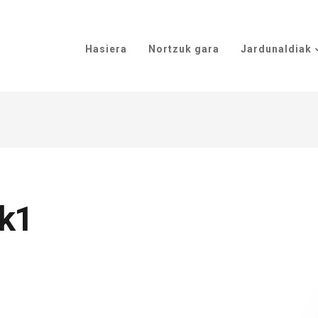
Hasiera
Nortzuk gara
Jardunaldiak
ok1