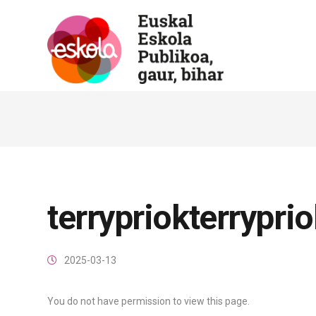
terrypriokterrypri
2025-03-13
You do not have permission to view this page.