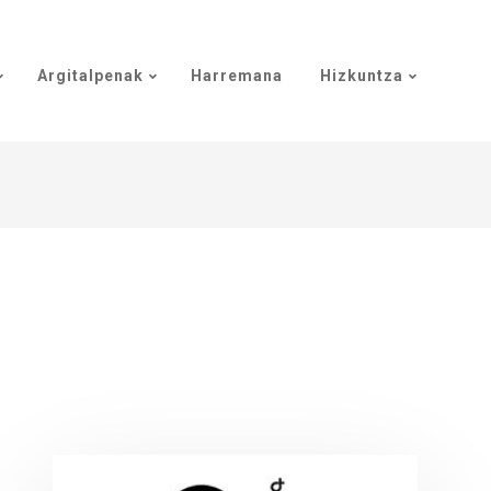
Argitalpenak
Harremana
Hizkuntza