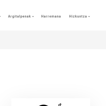
Argitalpenak
Harremana
Hizkuntza