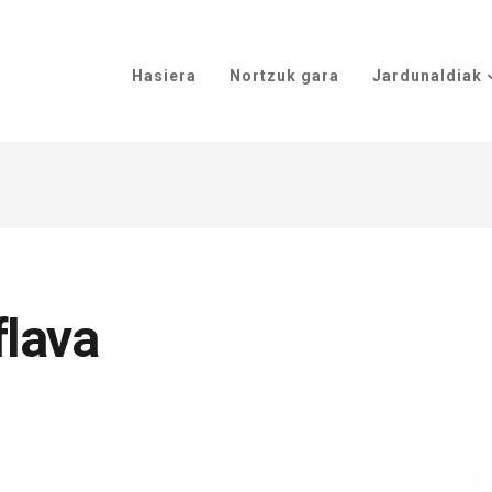
Hasiera
Nortzuk gara
Jardunaldiak
flava