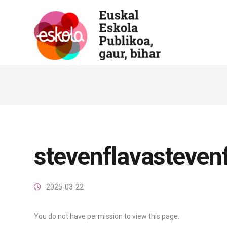
stevenflavasteven
2025-03-22
You do not have permission to view this page.