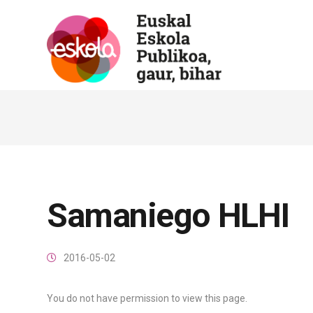
Samaniego HLHI
2016-05-02
You do not have permission to view this page.