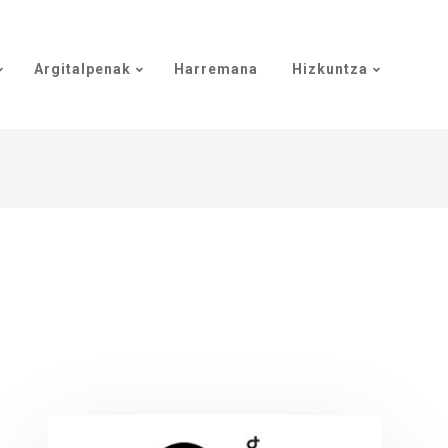
Argitalpenak
Harremana
Hizkuntza