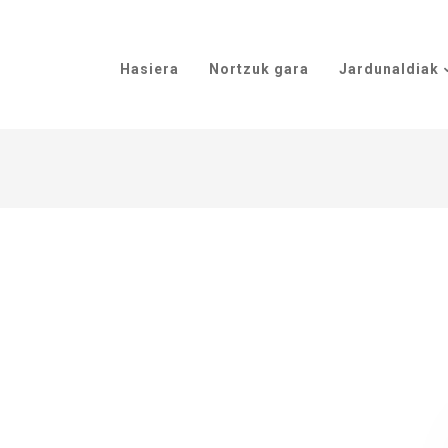
Hasiera
Nortzuk gara
Jardunaldiak