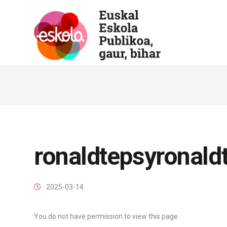
ronaldtepsyronald
2025-03-14
You do not have permission to view this page.