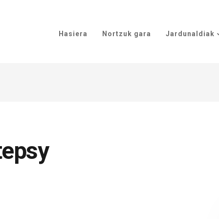
Hasiera
Nortzuk gara
Jardunaldiak
tepsy