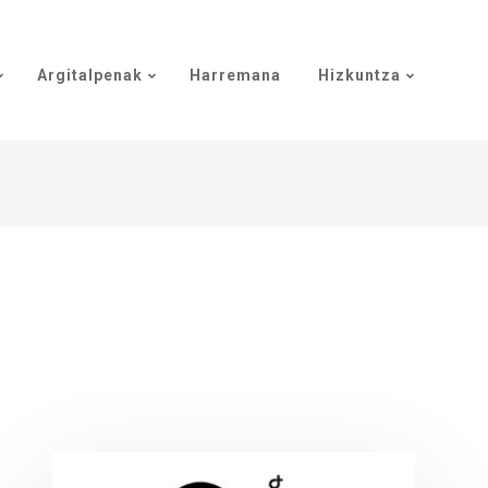
Argitalpenak
Harremana
Hizkuntza