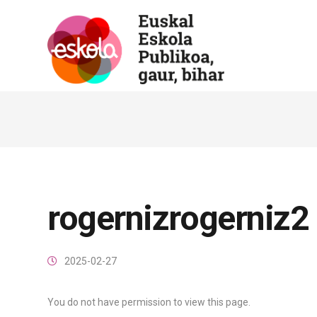
rogernizrogerniz2
2025-02-27
You do not have permission to view this page.