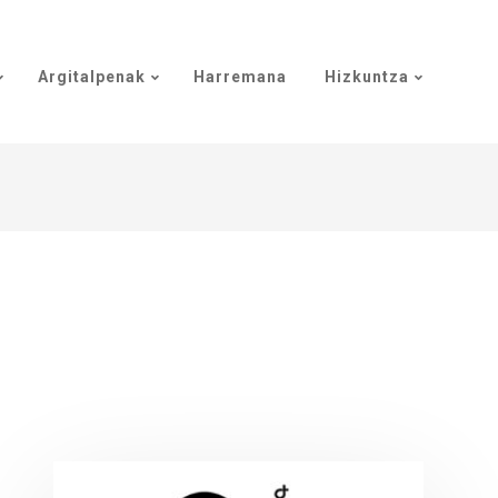
Argitalpenak
Harremana
Hizkuntza