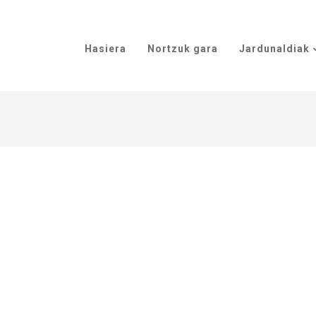
Hasiera
Nortzuk gara
Jardunaldiak