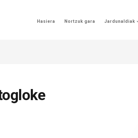
Hasiera
Nortzuk gara
Jardunaldiak
togloke