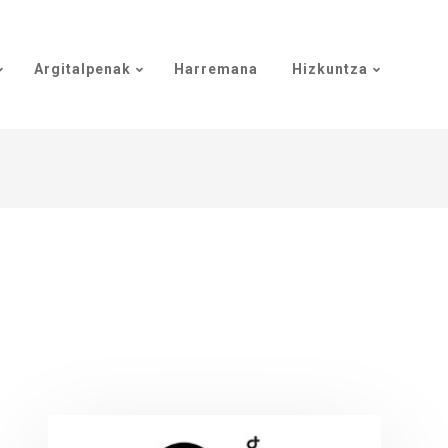
Argitalpenak
Harremana
Hizkuntza