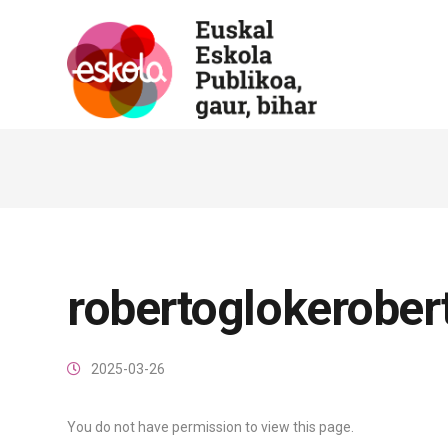
robertoglokerober
2025-03-26
You do not have permission to view this page.