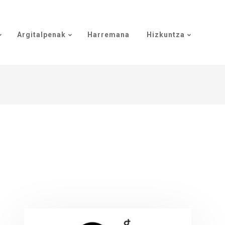
Argitalpenak
Harremana
Hizkuntza