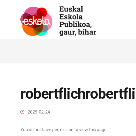
robertflichrobertfl
2025-02-24
You do not have permission to view this page.