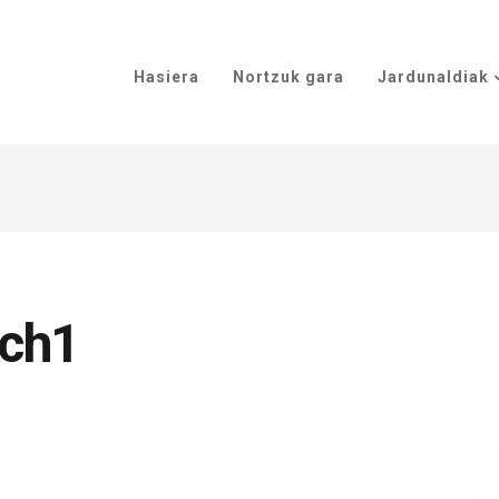
Hasiera
Nortzuk gara
Jardunaldiak
ich1