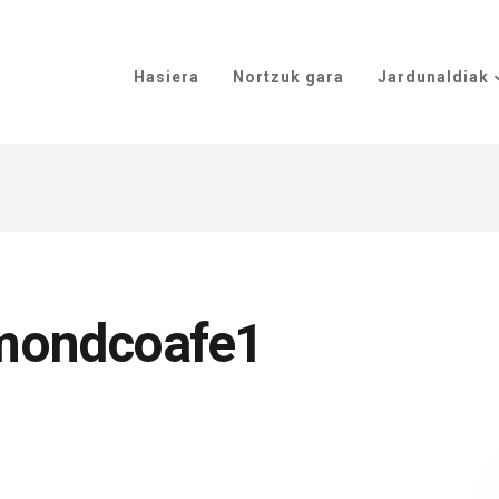
Hasiera
Nortzuk gara
Jardunaldiak
mondcoafe1