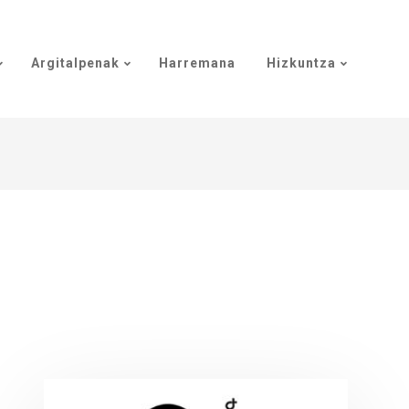
Argitalpenak
Harremana
Hizkuntza