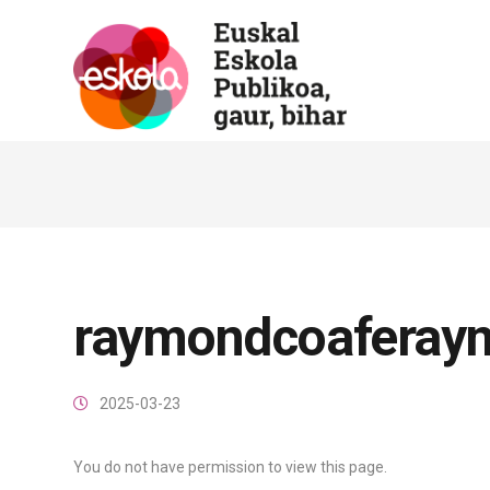
raymondcoaferay
2025-03-23
You do not have permission to view this page.