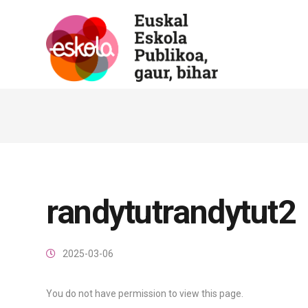
randytutrandytut2
2025-03-06
You do not have permission to view this page.