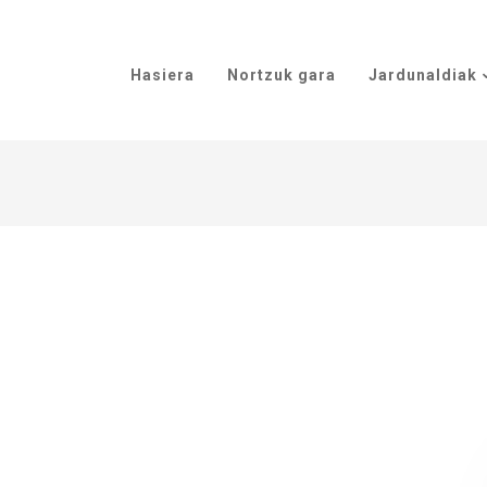
Hasiera
Nortzuk gara
Jardunaldiak