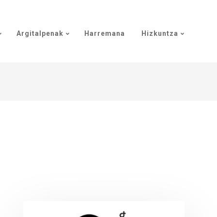
Argitalpenak
Harremana
Hizkuntza