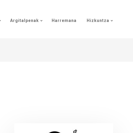
Argitalpenak
Harremana
Hizkuntza