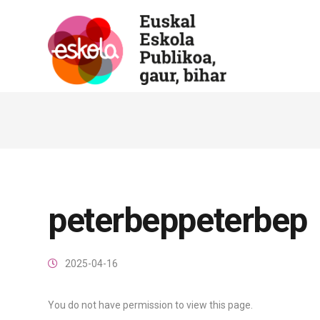
peterbeppeterbep
2025-04-16
You do not have permission to view this page.