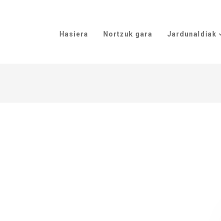
Hasiera
Nortzuk gara
Jardunaldiak