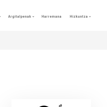
Argitalpenak
Harremana
Hizkuntza