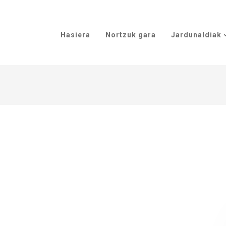
Hasiera
Nortzuk gara
Jardunaldiak