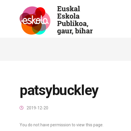
patsybuckley
2019-12-20
You do not have permission to view this page.