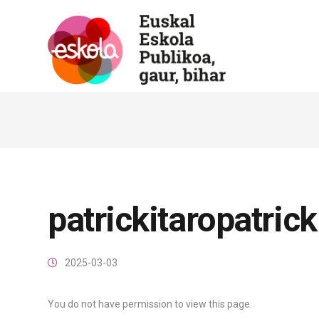
patrickitaropatrick
2025-03-03
You do not have permission to view this page.