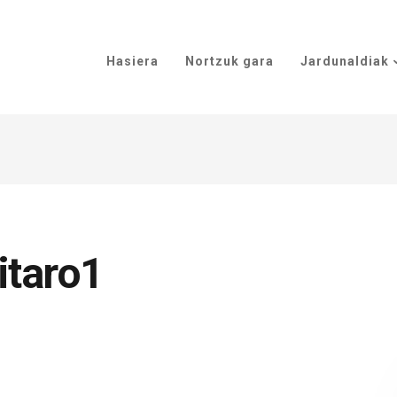
Hasiera
Nortzuk gara
Jardunaldiak
itaro1