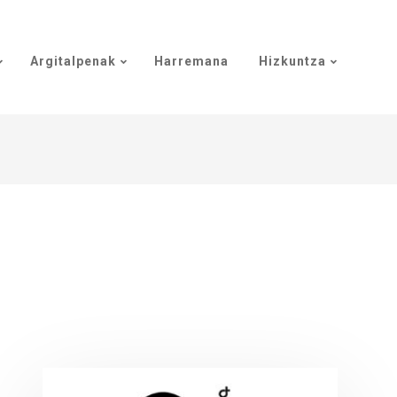
Argitalpenak
Harremana
Hizkuntza