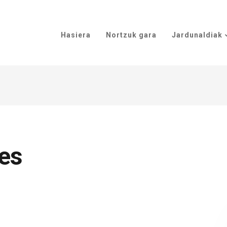
Hasiera
Nortzuk gara
Jardunaldiak
es