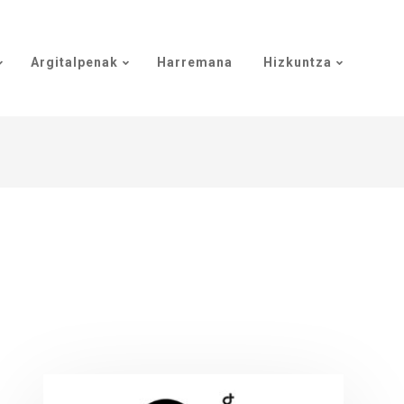
Argitalpenak
Harremana
Hizkuntza