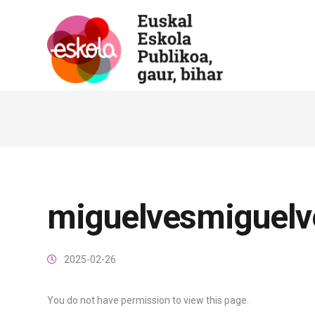
miguelvesmiguelv
2025-02-26
You do not have permission to view this page.