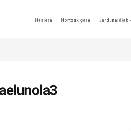
Hasiera
Nortzuk gara
Jardunaldiak
aelunola3