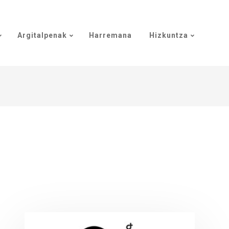
Argitalpenak
Harremana
Hizkuntza