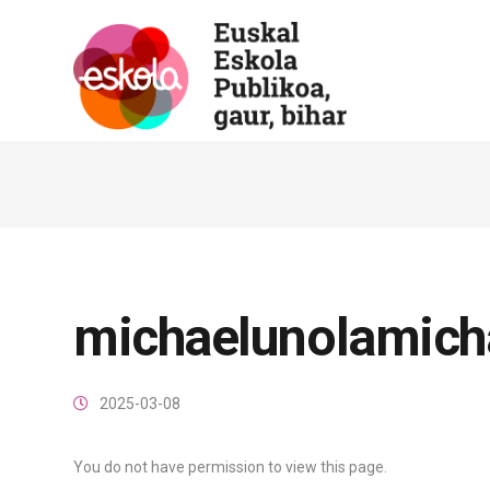
michaelunolamich
2025-03-08
You do not have permission to view this page.