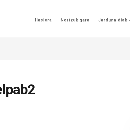
Hasiera
Nortzuk gara
Jardunaldiak
elpab2