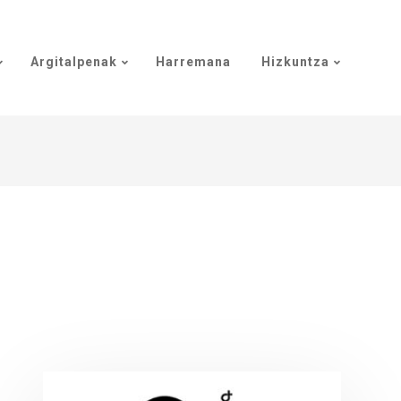
Argitalpenak
Harremana
Hizkuntza