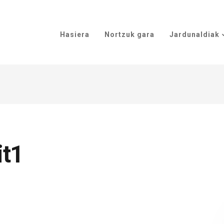
Hasiera
Nortzuk gara
Jardunaldiak
it1