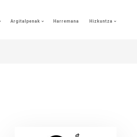
Argitalpenak
Harremana
Hizkuntza