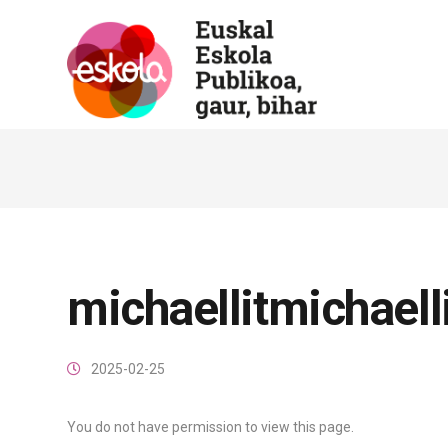
michaellitmichaell
2025-02-25
You do not have permission to view this page.