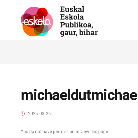
michaeldutmichae
2025-03-26
You do not have permission to view this page.