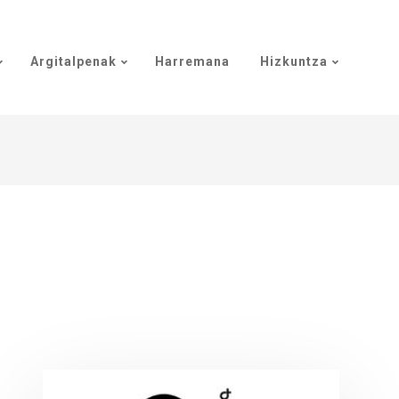
Argitalpenak
Harremana
Hizkuntza