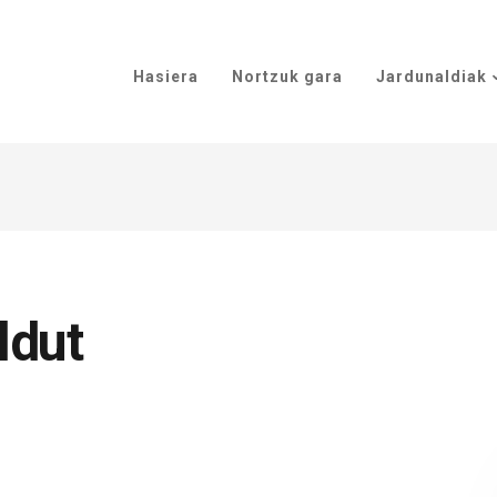
Hasiera
Nortzuk gara
Jardunaldiak
ldut