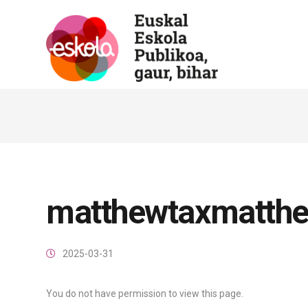
matthewtaxmatth
2025-03-31
You do not have permission to view this page.