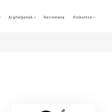
Argitalpenak
Harremana
Hizkuntza