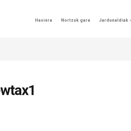
Hasiera
Nortzuk gara
Jardunaldiak
ewtax1