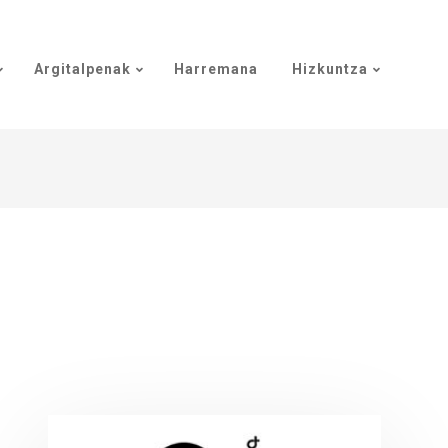
Argitalpenak
Harremana
Hizkuntza