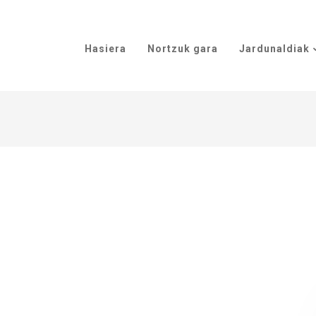
Hasiera
Nortzuk gara
Jardunaldiak