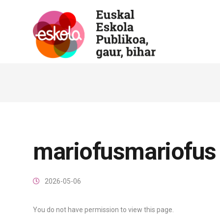
mariofusmariofus
2026-05-06
You do not have permission to view this page.