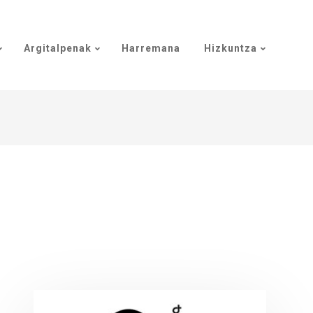
Argitalpenak
Harremana
Hizkuntza