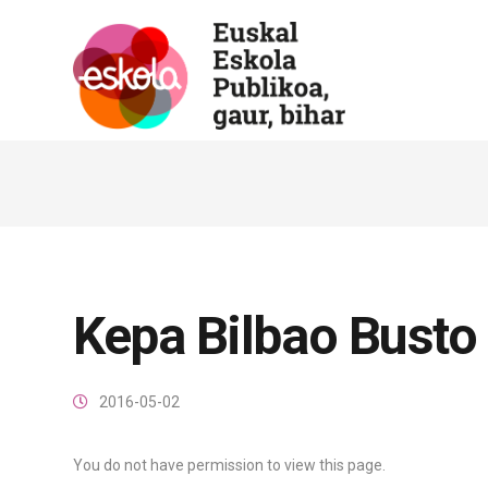
Kepa Bilbao Busto
2016-05-02
You do not have permission to view this page.