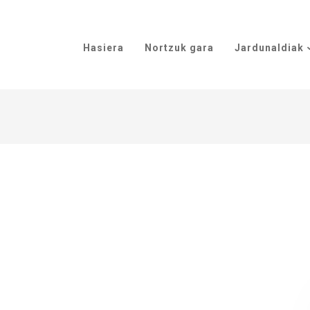
Hasiera
Nortzuk gara
Jardunaldiak