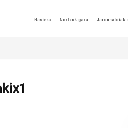
Hasiera
Nortzuk gara
Jardunaldiak
hkix1