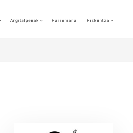
Argitalpenak
Harremana
Hizkuntza