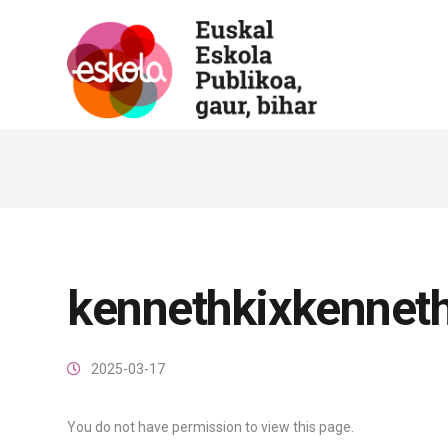
kennethkixkennet
2025-03-17
You do not have permission to view this page.