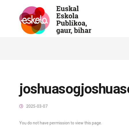
joshuasogjoshua
2025-03-07
You do not have permission to view this page.