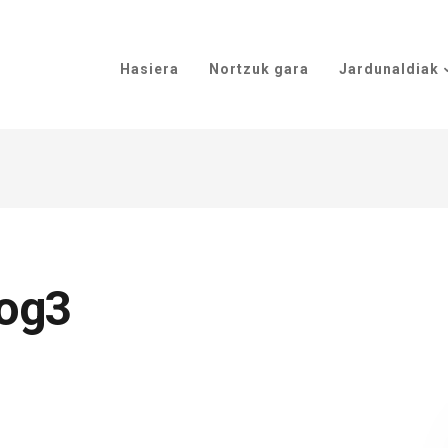
Hasiera
Nortzuk gara
Jardunaldiak
sog3