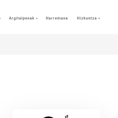
Argitalpenak
Harremana
Hizkuntza