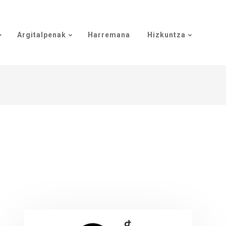
Argitalpenak
Harremana
Hizkuntza