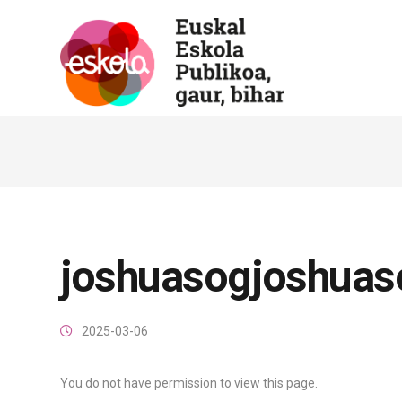
joshuasogjoshuas
2025-03-06
You do not have permission to view this page.