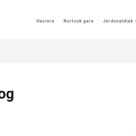
Hasiera
Nortzuk gara
Jardunaldiak
og