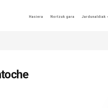
Hasiera
Nortzuk gara
Jardunaldiak
htoche