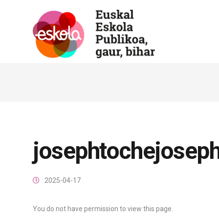
josephtochejosep
2025-04-17
You do not have permission to view this page.