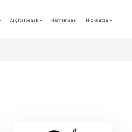
Argitalpenak
Harremana
Hizkuntza