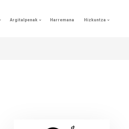
Argitalpenak
Harremana
Hizkuntza