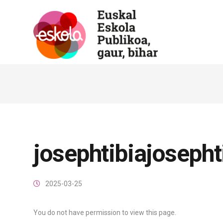
josephtibiajosepht
2025-03-25
You do not have permission to view this page.