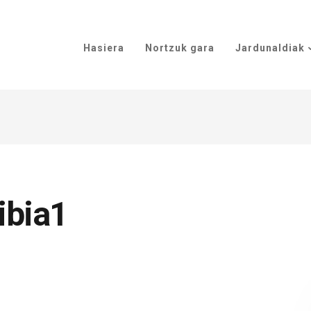
Hasiera
Nortzuk gara
Jardunaldiak
ibia1