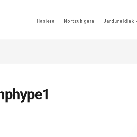
Hasiera
Nortzuk gara
Jardunaldiak
hphype1