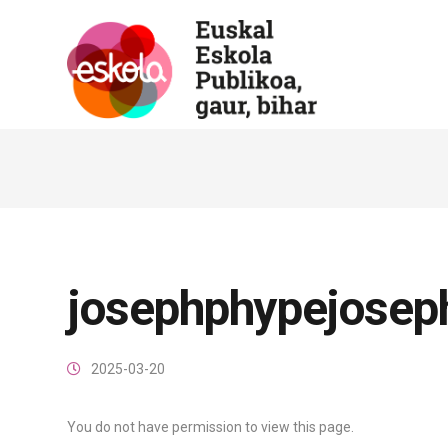
josephphypejosep
2025-03-20
You do not have permission to view this page.