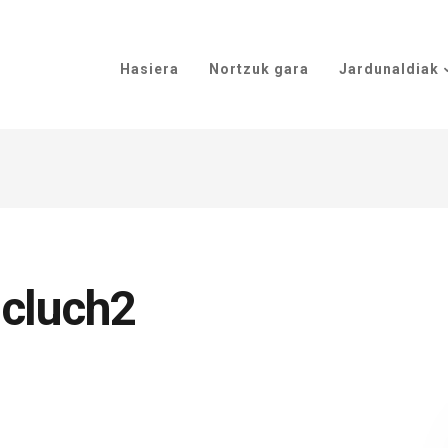
Hasiera
Nortzuk gara
Jardunaldiak
hcluch2