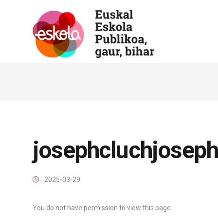
josephcluchjosep
2025-03-29
You do not have permission to view this page.