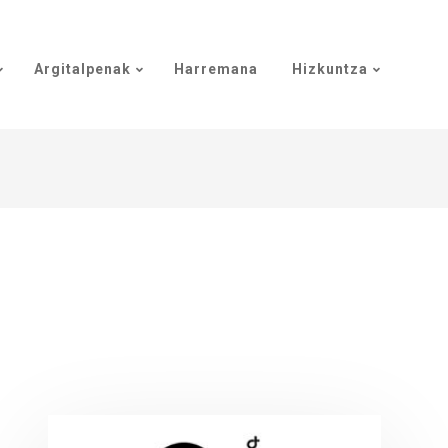
Argitalpenak
Harremana
Hizkuntza