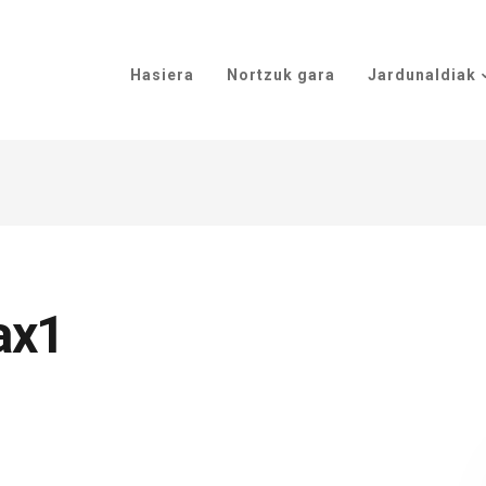
Hasiera
Nortzuk gara
Jardunaldiak
ax1