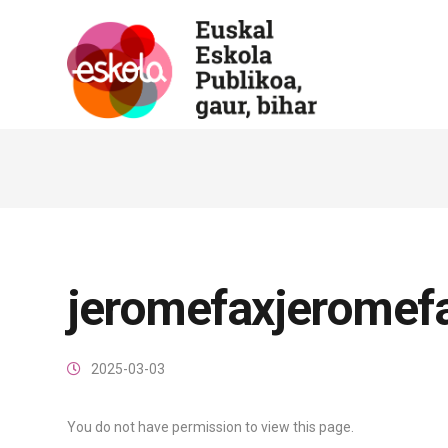
jeromefaxjeromef
2025-03-03
You do not have permission to view this page.