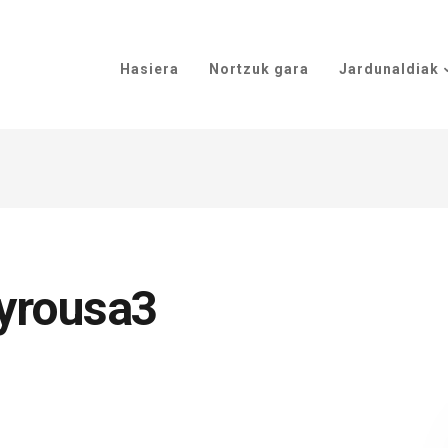
Hasiera
Nortzuk gara
Jardunaldiak
yrousa3