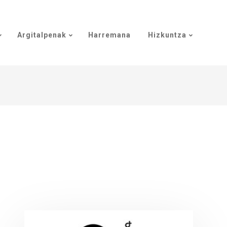
Argitalpenak
Harremana
Hizkuntza