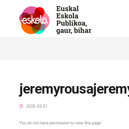
jeremyrousajerem
2025-03-21
You do not have permission to view this page.