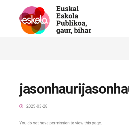
jasonhaurijasonha
2025-03-28
You do not have permission to view this page.