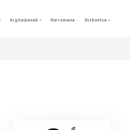
Argitalpenak
Harremana
Hizkuntza