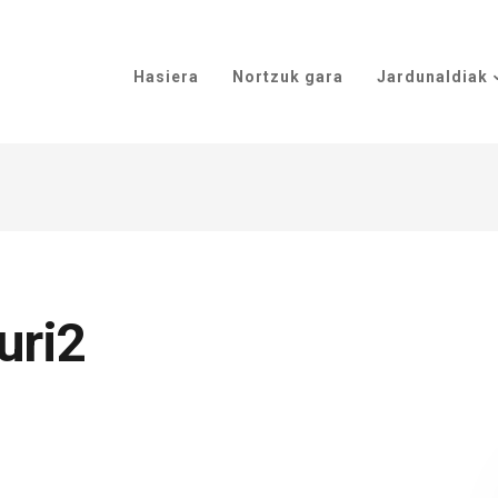
Hasiera
Nortzuk gara
Jardunaldiak
uri2