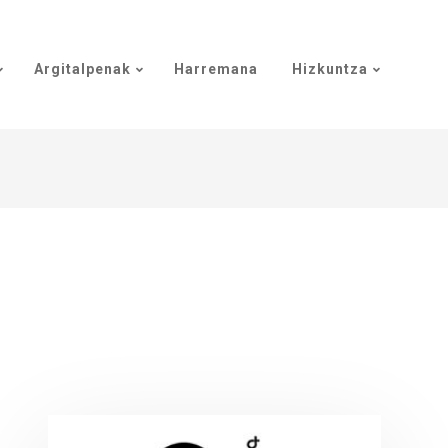
Argitalpenak
Harremana
Hizkuntza