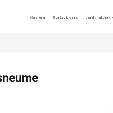
Hasiera
Nortzuk gara
Jardunaldiak
sneume