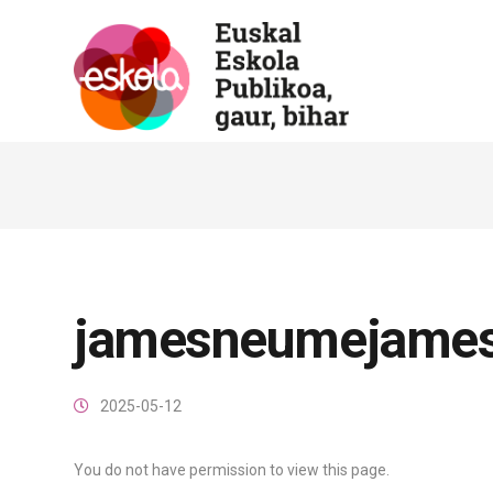
jamesneumejame
2025-05-12
You do not have permission to view this page.