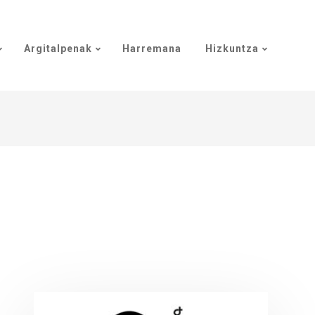
Argitalpenak
Harremana
Hizkuntza