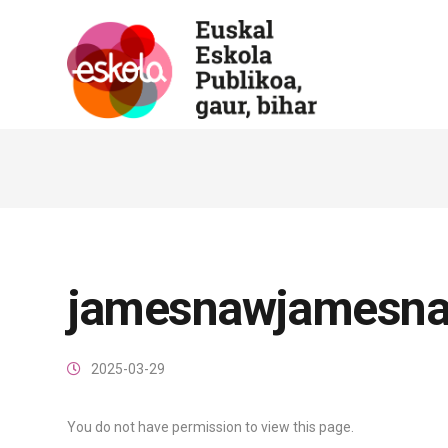
jamesnawjamesn
2025-03-29
You do not have permission to view this page.