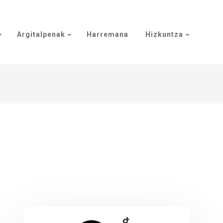
Argitalpenak
Harremana
Hizkuntza