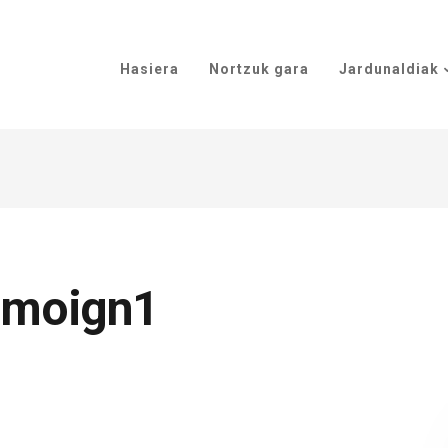
Hasiera
Nortzuk gara
Jardunaldiak
smoign1