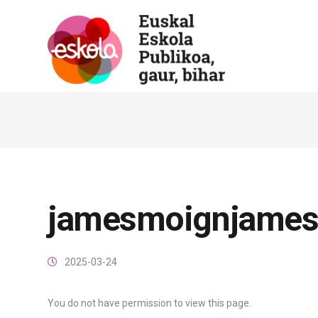
jamesmoignjame
2025-03-24
You do not have permission to view this page.